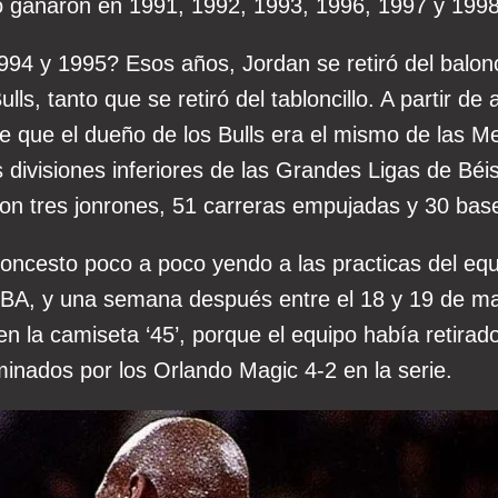
o ganaron en 1991, 1992, 1993, 1996, 1997 y 1998
94 y 1995? Esos años, Jordan se retiró del balon
ls, tanto que se retiró del tabloncillo. A partir de 
e que el dueño de los Bulls era el mismo de las M
 divisiones inferiores de las Grandes Ligas de Bé
n tres jonrones, 51 carreras empujadas y 30 bas
oncesto poco a poco yendo a las practicas del equ
BA, y una semana después entre el 18 y 19 de marz
n la camiseta ‘45’, porque el equipo había retirad
minados por los Orlando Magic 4-2 en la serie.