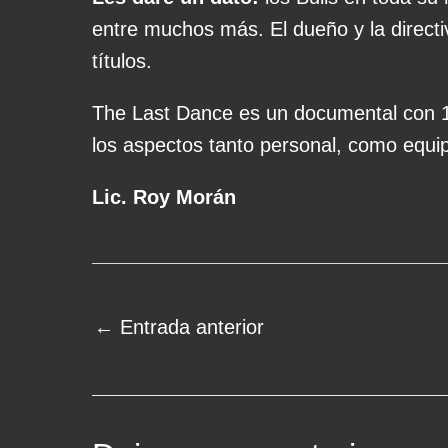
entre muchos más. El dueño y la direct
títulos.
The Last Dance es un documental con 10
los aspectos tanto personal, como equip
Lic. Roy Morán
Navegación
←
Entrada anterior
de
entradas