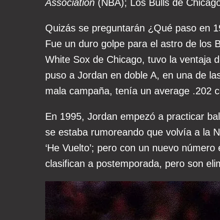
Association
(NBA); Los Bulls de Chicag
Quizás se preguntarán ¿Qué paso en 19
Fue un duro golpe para el astro de los Bul
White Sox de Chicago, tuvo la ventaja d
puso a Jordan en doble A, en una de las
mala campaña, tenía un average .202 co
En 1995, Jordan empezó a practicar bal
se estaba rumoreando que volvía a la N
‘He Vuelto’; pero con un nuevo número e
clasifican a postemporada, pero son eli