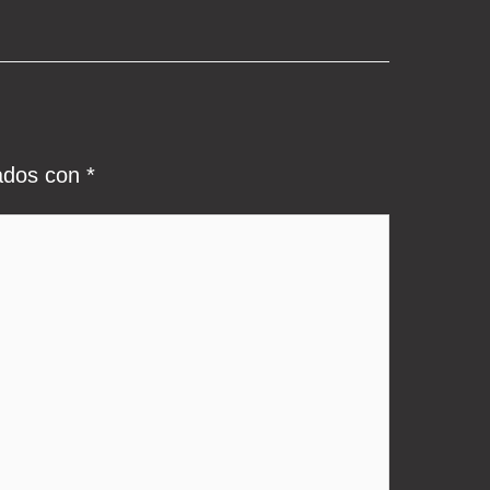
cados con
*